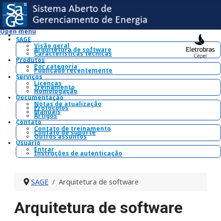
Open menu
SAGE
Visão geral
Arquitetura de software
Características técnicas
Produtos
Por categoria
Publicado recentemente
Serviços
Licenças
Treinamento
Homologação
Documentação
Notas de atualização
Protocolos
Manuais
Artigos
Contato
Contato de treinamento
Contato de suporte
Outros assuntos
Usuário
Entrar
Instruções de autenticação
SAGE
Arquitetura de software
Arquitetura de software