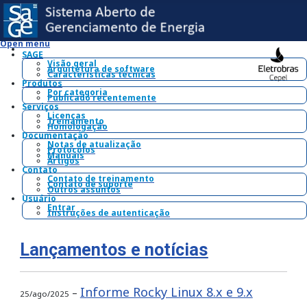
Open menu
SAGE
Visão geral
Arquitetura de software
Características técnicas
Produtos
Por categoria
Publicado recentemente
Serviços
Licenças
Treinamento
Homologação
Documentação
Notas de atualização
Protocolos
Manuais
Artigos
Contato
Contato de treinamento
Contato de suporte
Outros assuntos
Usuário
Entrar
Instruções de autenticação
Lançamentos e notícias
Informe Rocky Linux 8.x e 9.x
–
25/ago/2025