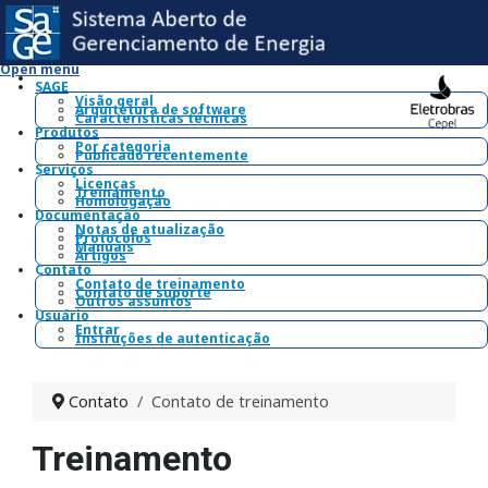
Open menu
SAGE
Visão geral
Arquitetura de software
Características técnicas
Produtos
Por categoria
Publicado recentemente
Serviços
Licenças
Treinamento
Homologação
Documentação
Notas de atualização
Protocolos
Manuais
Artigos
Contato
Contato de treinamento
Contato de suporte
Outros assuntos
Usuário
Entrar
Instruções de autenticação
Contato
Contato de treinamento
Treinamento