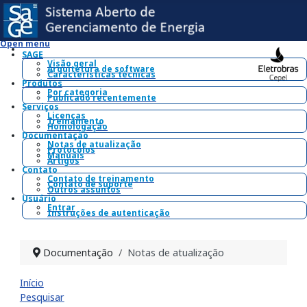
Open menu
SAGE
Visão geral
Arquitetura de software
Características técnicas
Produtos
Por categoria
Publicado recentemente
Serviços
Licenças
Treinamento
Homologação
Documentação
Notas de atualização
Protocolos
Manuais
Artigos
Contato
Contato de treinamento
Contato de suporte
Outros assuntos
Usuário
Entrar
Instruções de autenticação
Documentação
Notas de atualização
Início
Pesquisar