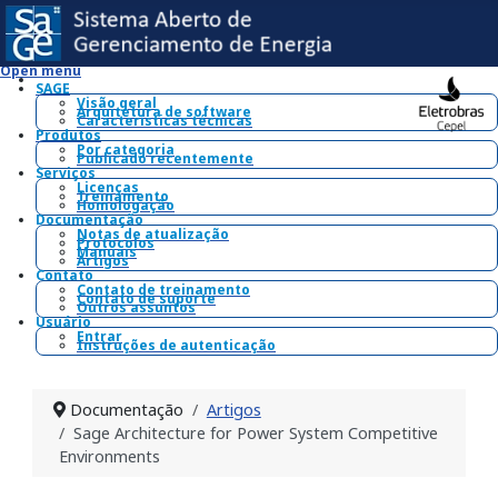
Open menu
SAGE
Visão geral
Arquitetura de software
Características técnicas
Produtos
Por categoria
Publicado recentemente
Serviços
Licenças
Treinamento
Homologação
Documentação
Notas de atualização
Protocolos
Manuais
Artigos
Contato
Contato de treinamento
Contato de suporte
Outros assuntos
Usuário
Entrar
Instruções de autenticação
Documentação
Artigos
Sage Architecture for Power System Competitive
Environments