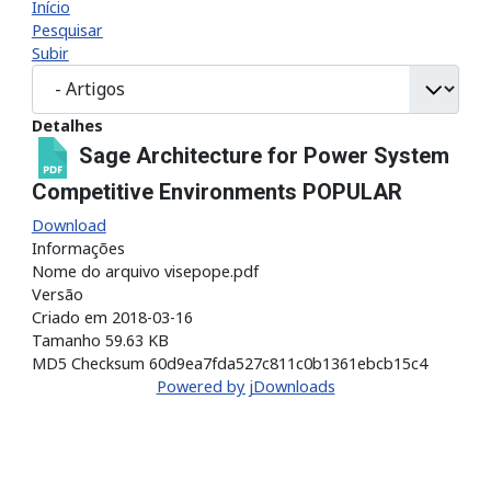
Início
Pesquisar
Subir
Detalhes
Sage Architecture for Power System
Competitive Environments
POPULAR
Download
Informações
Nome do arquivo
visepope.pdf
Versão
Criado em
2018-03-16
Tamanho
59.63 KB
MD5 Checksum
60d9ea7fda527c811c0b1361ebcb15c4
Powered by jDownloads