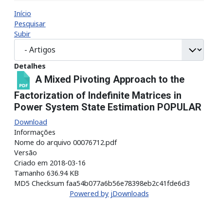
Início
Pesquisar
Subir
Detalhes
A Mixed Pivoting Approach to the
Factorization of Indefinite Matrices in
Power System State Estimation
POPULAR
Download
Informações
Nome do arquivo
00076712.pdf
Versão
Criado em
2018-03-16
Tamanho
636.94 KB
MD5 Checksum
faa54b077a6b56e78398eb2c41fde6d3
Powered by jDownloads