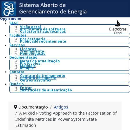
Open menu
SAGE
Visão geral
Arquitetura de software
Características técnicas
Produtos
Por categoria
Publicado recentemente
Serviços
Licenças
Treinamento
Homologação
Documentação
Notas de atualização
Protocolos
Manuais
Artigos
Contato
Contato de treinamento
Contato de suporte
Outros assuntos
Usuário
Entrar
Instruções de autenticação
Documentação
Artigos
A Mixed Pivoting Approach to the Factorization of
Indefinite Matrices in Power System State
Estimation