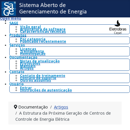
Open menu
SAGE
Visão geral
Arquitetura de software
Características técnicas
Produtos
Por categoria
Publicado recentemente
Serviços
Licenças
Treinamento
Homologação
Documentação
Notas de atualização
Protocolos
Manuais
Artigos
Contato
Contato de treinamento
Contato de suporte
Outros assuntos
Usuário
Entrar
Instruções de autenticação
Documentação
Artigos
A Estrutura da Próxima Geração de Centros de
Controle de Energia Elétrica