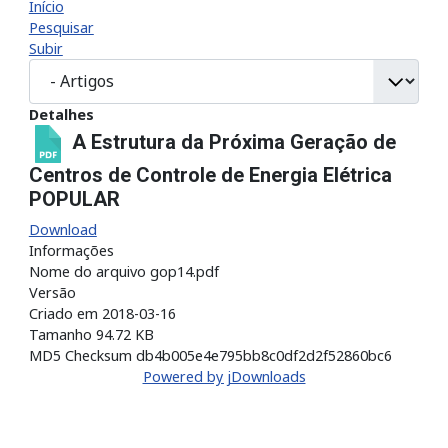
Início
Pesquisar
Subir
Detalhes
A Estrutura da Próxima Geração de
Centros de Controle de Energia Elétrica
POPULAR
Download
Informações
Nome do arquivo
gop14.pdf
Versão
Criado em
2018-03-16
Tamanho
94.72 KB
MD5 Checksum
db4b005e4e795bb8c0df2d2f52860bc6
Powered by jDownloads