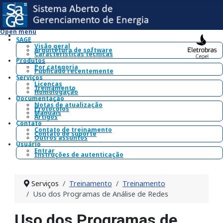
Open menu
SAGE
Visão geral
Arquitetura de software
Características técnicas
Produtos
Por categoria
Publicado recentemente
Serviços
Licenças
Treinamento
Homologação
Documentação
Notas de atualização
Protocolos
Manuais
Artigos
Contato
Contato de treinamento
Contato de suporte
Outros assuntos
Usuário
Entrar
Instruções de autenticação
Serviços
Treinamento
Treinamento
Uso dos Programas de Análise de Redes
Uso dos Programas de