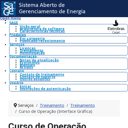
Open menu
SAGE
Visão geral
Arquitetura de software
Características técnicas
Produtos
Por categoria
Publicado recentemente
Serviços
Licenças
Treinamento
Homologação
Documentação
Notas de atualização
Protocolos
Manuais
Artigos
Contato
Contato de treinamento
Contato de suporte
Outros assuntos
Usuário
Entrar
Instruções de autenticação
Serviços
Treinamento
Treinamento
Curso de Operação (Interface Gráfica)
Curso de Operação