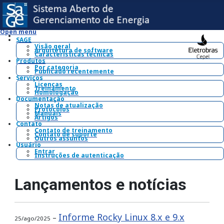
Open menu
SAGE
Visão geral
Arquitetura de software
Características técnicas
Produtos
Por categoria
Publicado recentemente
Serviços
Licenças
Treinamento
Homologação
Documentação
Notas de atualização
Protocolos
Manuais
Artigos
Contato
Contato de treinamento
Contato de suporte
Outros assuntos
Usuário
Entrar
Instruções de autenticação
Lançamentos e notícias
Informe Rocky Linux 8.x e 9.x
–
25/ago/2025